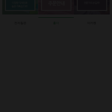
전자칠판
홀더
마카펜