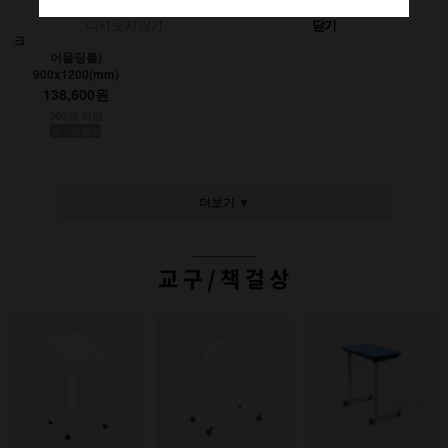
다시 보지 않기
닫기
크레용초크칠판(인테리
어몰딩틀)
900x1200(mm)
138,600원
360원 적립
부가세별도
더보기 ▼