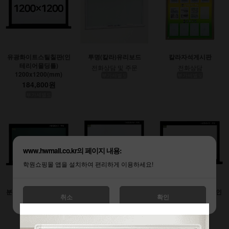
유광화이트스틸칠판(인
투명(칼라)유리보드
칼라자석게시판
테리어몰딩틀)
전화상담 및 주문
전화상담
1200x1200(mm)
부가세별도
부가세별도
184,800원
부가세별도
www.hwmall.co.kr의 페이지 내용:
학원쇼핑몰 앱을 설치하여 편리하게 이용하세요!
분필스틸칠판 (인테리어
유광화이트스틸칠판(인
무광화이트시트칠판(인
취소
확인
몰딩틀)
테리어몰딩틀)
테리어몰딩틀)
900x1200(mm)
1200x1800(mm)
1200x2400(mm)
138,600원
277,200원
369,600원