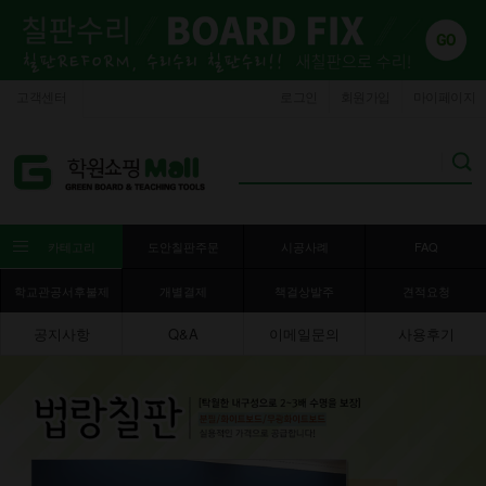
고객센터
로그인
회원가입
마이페이지
카테고리
도안칠판주문
시공사례
FAQ
학교관공서후불제
개별결제
책걸상발주
견적요청
공지사항
Q&A
이메일문의
사용후기