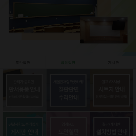
도안칠판
법랑칠판
게시판