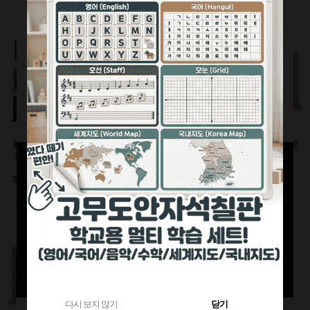
360원 적립
부가세별도
1,120원 적립
부가세별도
부가세별도
물크레용(워터초크)시
유광화이트스틸칠판(자
물백묵(잉크)시트칠판
트칠판(인테리어몰딩
석)
(인테리어몰딩틀)
틀)
이동식 세트
600x900(mm)
3000이상 대형사이즈
126,500원
92,400원
전화상담요망
470원 적립
240원 적립
부가세별도
부가세별도
부가세별도
다시 보지 않기
닫기
다시 보지 않기
닫기