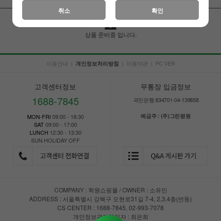
취소
확인
상품 준비중 입니다.
이용안내
|
|
이용약관
|
PC VER
개인정보처리방침
고객센터정보
무통장 입금정보
1688-7845
국민은행 834701-04-139858
예금주 : (주)그린평원
MON-FRI
09:00 - 18:30
SAT
09:00 - 17:00
LUNCH
12:30 - 13:30
SUN.HOLIDAY OFF
COMPANY : 학원쇼핑몰 / OWNER : 소유민
ADDRESS : 서울특별시 강북구 오현로31길 7-4, 2,3,4층(번동)
CS CENTER : 1688-7845, 02-993-7078
개인정보관리책임자 : 최은희