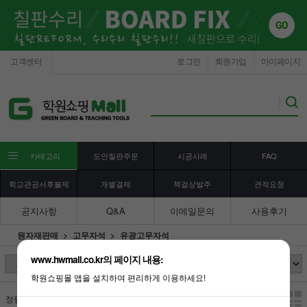
고객센터
로그인
회원가입
마이페이지
카테고리
도안칠판주문
시공사례
FAQ
학교관공서후불제
개별결제
책걸상발주
견적요청
공지사항
Q&A
이메일문의
사용후기
원자재판매
고무자석
유광고무자석
www.hwmall.co.kr의 페이지 내용:
학원쇼핑몰 앱을 설치하여 편리하게 이용하세요!
정렬