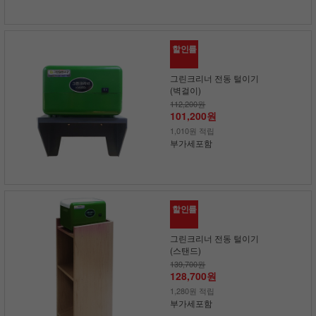
할인률
그린크리너 전동 털이기
(벽걸이)
112,200원
101,200원
1,010원 적립
부가세포함
할인률
그린크리너 전동 털이기
(스탠드)
139,700원
128,700원
1,280원 적립
부가세포함