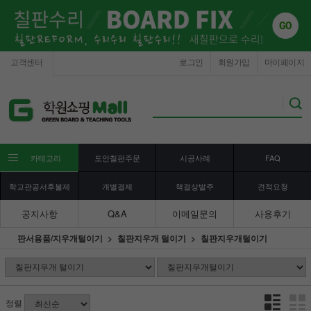
고객센터
로그인
회원가입
마이페이지
카테고리
도안칠판주문
시공사례
FAQ
학교관공서후불제
개별결제
책걸상발주
견적요청
공지사항
Q&A
이메일문의
사용후기
판서용품/지우개털이기
칠판지우개 털이기
칠판지우개털이기
정렬