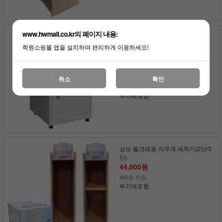
www.hwmall.co.kr의 페이지 내용:
할인률
학원쇼핑몰 앱을 설치하여 편리하게 이용하세요!
대형 전동 털이기(E-50)
440,000원
385,000원
취소
확인
3,850원 적립
부가세포함
상보 물크레용 지우개 세척기(2단/3
단)
44,000원
440원 적립
부가세포함