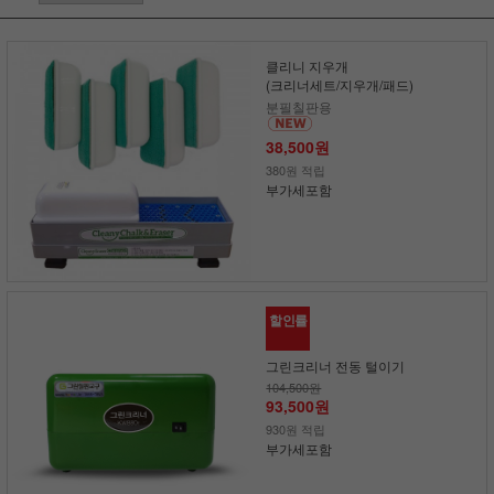
클리니 지우개
(크리너세트/지우개/패드)
분필칠판용
38,500원
380원 적립
부가세포함
할인률
그린크리너 전동 털이기
104,500원
93,500원
930원 적립
부가세포함