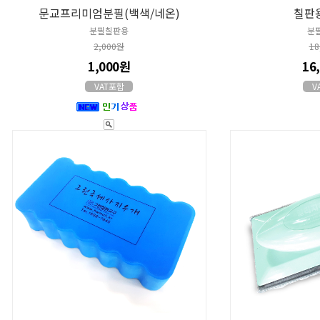
문교프리미엄분필(백색/네온)
칠판
분필칠판용
분
2,000원
18
1,000원
16
VAT포함
V