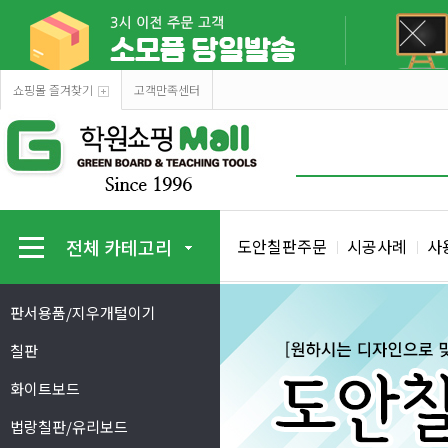
쇼핑몰 즐겨찾기
고객만족센터
전체 카테고리
도안칠판주문
시공사례
사
판서용품/지우개털이기
칠판
화이트보드
법랑칠판/유리보드