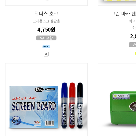
위더스 초크
그린 마카 
크레용초크 칠판용
화이
2
4,750원
2,
VAT포함
V