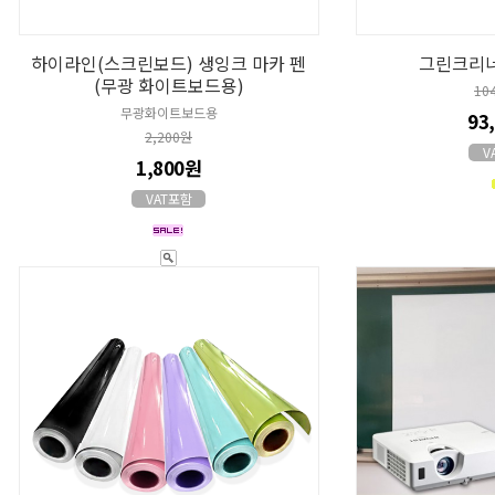
하이라인(스크린보드) 생잉크 마카 펜
그린크리너
(무광 화이트보드용)
10
무광화이트보드용
93
2,200원
V
1,800원
VAT포함