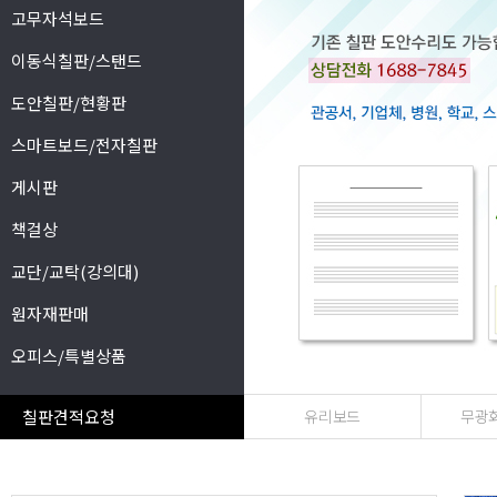
고무자석보드
이동식칠판/스탠드
도안칠판/현황판
스마트보드/전자칠판
게시판
책걸상
교단/교탁(강의대)
원자재판매
오피스/특별상품
칠판견적요청
유리보드
무광