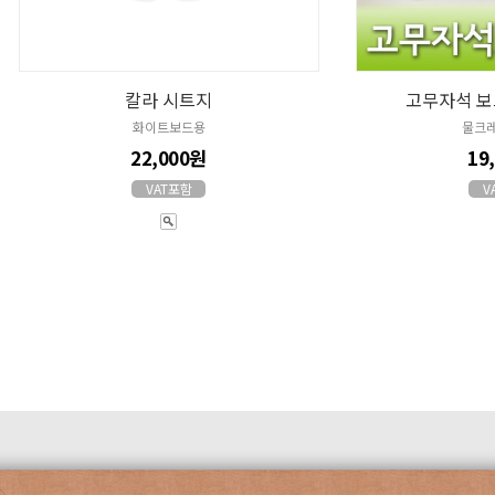
칼라 시트지
고무자석 보
화이트보드용
물크레
22,000원
19
VAT포함
V