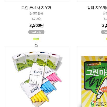
그린 극세사 지우개
멀티 지우개
분필칠판용
분
4,200원
5
3,500원
3,
VAT포함
V