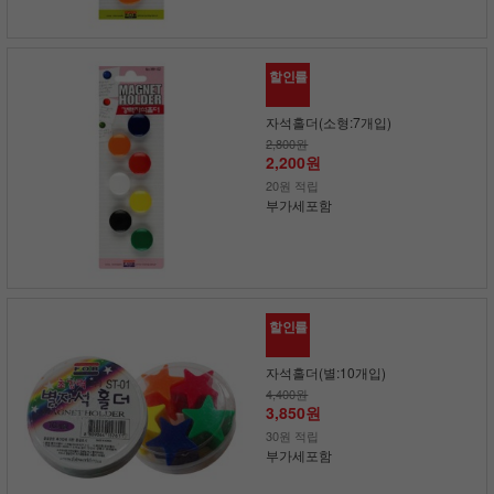
할인률
자석홀더(소형:7개입)
2,800원
2,200원
20원 적립
부가세포함
할인률
자석홀더(별:10개입)
4,400원
3,850원
30원 적립
부가세포함