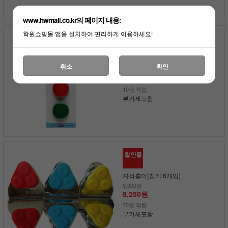
www.hwmall.co.kr의 페이지 내용:
학원쇼핑몰 앱을 설치하여 편리하게 이용하세요!
할인률
자석홀더(대형:3개입)
취소
확인
2,000원
1,650원
10원 적립
부가세포함
할인률
자석홀더(집게:6개입)
9,900원
8,250원
70원 적립
부가세포함