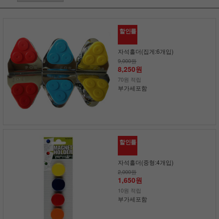
할인률
자석홀더(집게:6개입)
9,000원
8,250원
70원 적립
부가세포함
할인률
자석홀더(중형:4개입)
2,000원
1,650원
10원 적립
부가세포함