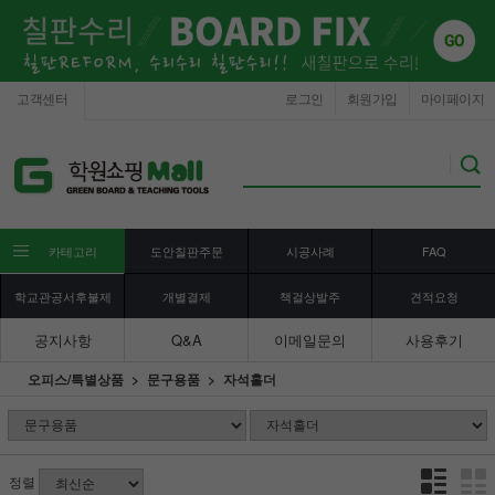
고객센터
로그인
회원가입
마이페이지
카테고리
도안칠판주문
시공사례
FAQ
학교관공서후불제
개별결제
책걸상발주
견적요청
공지사항
Q&A
이메일문의
사용후기
오피스/특별상품
문구용품
자석홀더
정렬