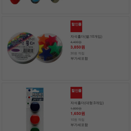
할인률
자석홀더(별:10개입)
4,400원
3,850원
30원 적립
부가세포함
할인률
자석홀더(대형:3개입)
1,800원
1,650원
10원 적립
부가세포함