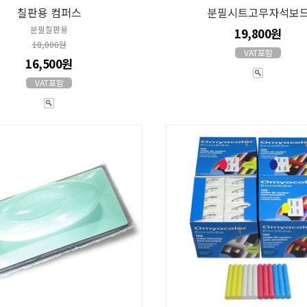
칠판용 컴퍼스
분필시트고무자석보
분필칠판용
19,800원
18,000원
VAT포함
16,500원
VAT포함