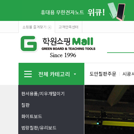
쇼핑몰 즐겨찾기
고객만족센터
전체 카테고리
도안칠판주문
시공
판서용품/지우개털이기
칠판
화이트보드
법랑칠판/유리보드