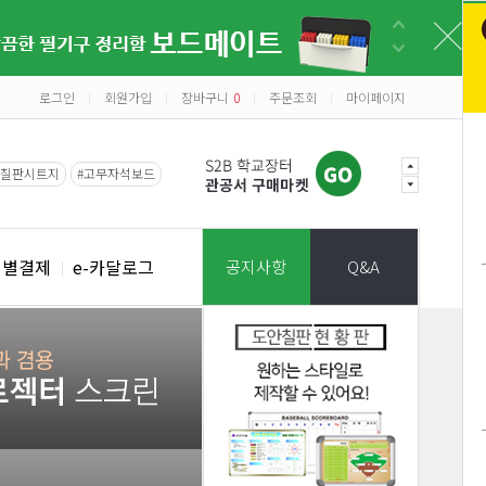
로그인
회원가입
장바구니
0
주문조회
마이페이지
|
|
|
|
#칠판시트지
#고무자석보드
개별결제
e-카달로그
공지사항
Q&A