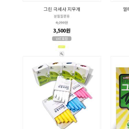
그린 극세사 지우개
멀
분필칠판용
4,200원
3,500원
VAT포함