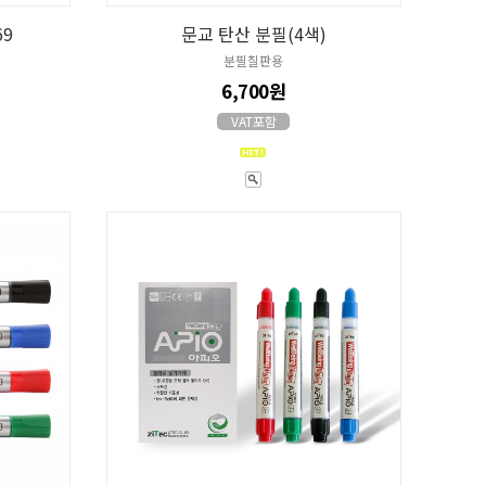
69
문교 탄산 분필(4색)
분필칠판용
6,700원
VAT포함