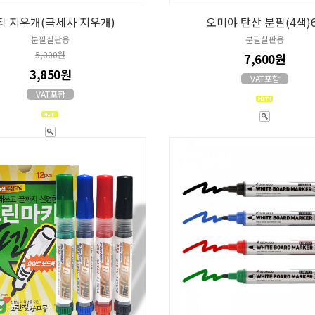
티 지우개(극세사 지우개)
오미야 탄산 분필(4색)
분필칠판용
분필칠판용
5,000원
7,600원
3,850원
VAT포함
VAT포함