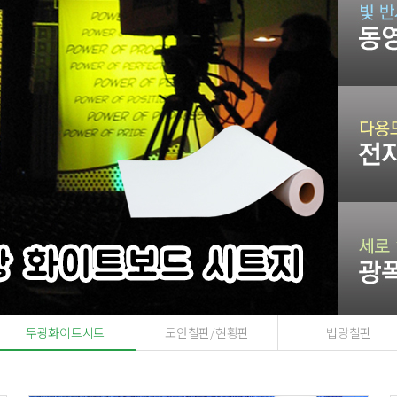
무광화이트시트
도안칠판/현황판
법랑칠판