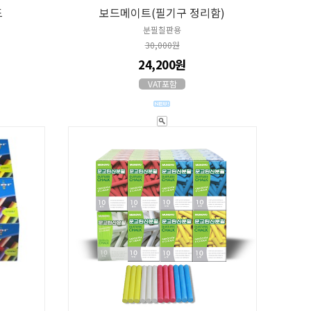
드
보드메이트(필기구 정리함)
분필칠판용
30,000원
24,200원
VAT포함