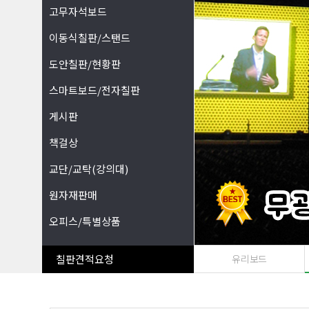
고무자석보드
이동식칠판/스탠드
도안칠판/현황판
스마트보드/전자칠판
게시판
책걸상
교단/교탁(강의대)
원자재판매
오피스/특별상품
칠판견적요청
유리보드