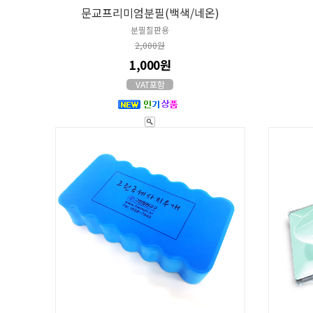
문교프리미엄분필(백색/네온)
분필칠판용
2,000원
1,000원
VAT포함