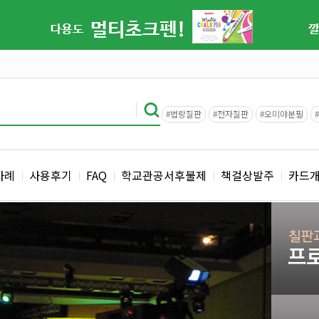
#법랑칠판
#전자칠판
#오미야분필
사례
사용후기
FAQ
학교관공서후불제
책걸상발주
카드