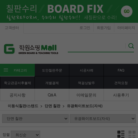
고객센터
로그인
회원가입
마이페이지
카테고리
도안칠판주문
시공사례
FAQ
학교관공서후불제
개별결제
책걸상발주
견적요청
공지사항
Q&A
이메일문의
사용후기
이동식칠판/스탠드
단면 칠판
유광화이트보드(자석)
정렬