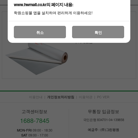
www.hwmall.co.kr의 페이지 내용:
학원쇼핑몰 앱을 설치하여 편리하게 이용하세요!
무광 화이트 시트 원단
(암선유무 선택가능)
29,700원
취소
확인
150원 적립
부가세포함
이용안내
|
|
이용약관
|
PC VER
개인정보처리방침
고객센터정보
무통장 입금정보
1688-7845
국민은행 834701-04-139858
예금주 : (주)그린평원
MON-FRI
09:00 - 18:30
SAT
09:00 - 17:00