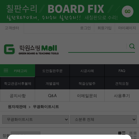
고객센터
로그인
회원가입
마이페이지
카테고리
도안칠판주문
시공사례
FAQ
학교관공서후불제
개별결제
책걸상발주
견적요청
공지사항
Q&A
이메일문의
사용후기
원자재판매
무광화이트시트
정렬