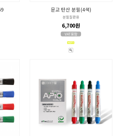
69
문교 탄산 분필(4색)
분필칠판용
6,700원
VAT포함