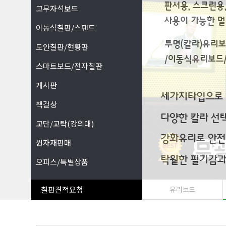
고무자석보드
이동식칠판/스탠드
도안칠판/현황판
스마트보드/전자칠판
게시판
책걸상
교단/교탁(강의대)
원자재판매
오피스/특별상품
칠판견적요청
유리보드