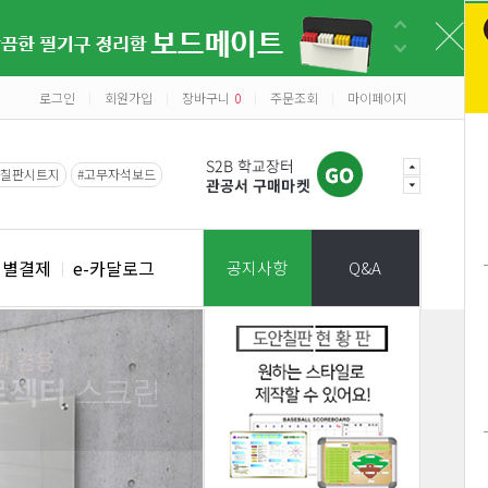
로그인
회원가입
장바구니
0
주문조회
마이페이지
|
|
|
|
#칠판시트지
#고무자석보드
개별결제
e-카달로그
공지사항
Q&A