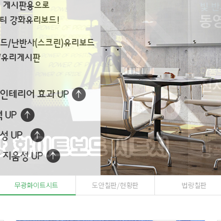
무광화이트시트
도안칠판/현황판
법랑칠판