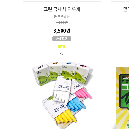
그린 극세사 지우개
멀
분필칠판용
4,200원
3,500원
VAT포함