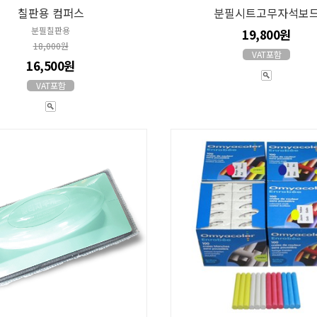
칠판용 컴퍼스
분필시트고무자석보
분필칠판용
19,800원
18,000원
VAT포함
16,500원
VAT포함