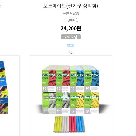
드
보드메이트(필기구 정리함)
분필칠판용
30,000원
24,200원
VAT포함