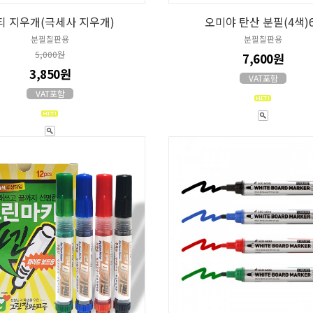
티 지우개(극세사 지우개)
오미야 탄산 분필(4색)
분필칠판용
분필칠판용
5,000원
7,600원
3,850원
VAT포함
VAT포함