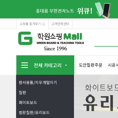
쇼핑몰 즐겨찾기
고객만족센터
전체 카테고리
도안칠판주문
시공
판서용품/지우개털이기
칠판
화이트보드
법랑칠판/유리보드