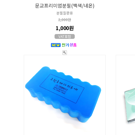
문교프리미엄분필(백색/네온)
분필칠판용
2,000원
1,000원
VAT포함