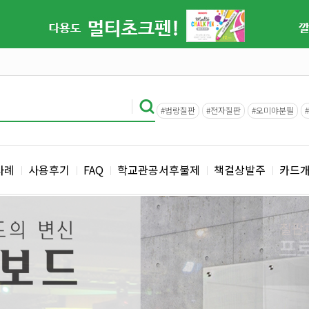
#법랑칠판
#전자칠판
#오미야분필
사례
사용후기
FAQ
학교관공서후불제
책걸상발주
카드