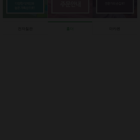
전자칠판
홀더
마카펜