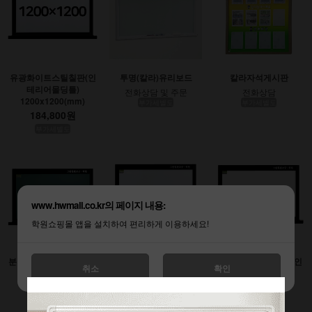
유광화이트스틸칠판(인
투명(칼라)유리보드
칼라자석게시판
테리어몰딩틀)
전화상담 및 주문
전화상담
1200x1200(mm)
부가세별도
부가세별도
184,800원
부가세별도
www.hwmall.co.kr의 페이지 내용:
학원쇼핑몰 앱을 설치하여 편리하게 이용하세요!
분필스틸칠판 (인테리어
유광화이트스틸칠판(인
무광화이트시트칠판(인
취소
확인
몰딩틀)
테리어몰딩틀)
테리어몰딩틀)
900x1200(mm)
1200x1800(mm)
1200x2400(mm)
138,600원
277,200원
369,600원