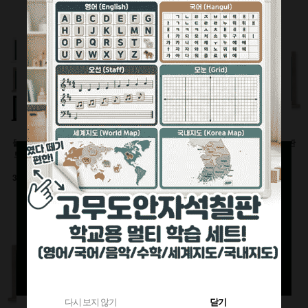
360원 적립
부가세별도
1,120원 적립
부가세별도
부가세별도
물크레용(워터초크)시
유광화이트스틸칠판(자
물백묵(잉크)시트칠판
트칠판(인테리어몰딩
석)
(인테리어몰딩틀)
틀)
이동식 세트
600x900(mm)
3000이상 대형사이즈
126,500원
92,400원
전화상담요망
470원 적립
240원 적립
부가세별도
부가세별도
부가세별도
다시 보지 않기
닫기
다시 보지 않기
닫기