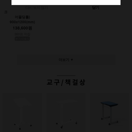
다시 보지 않기
닫기
크레용초크칠판(인테리
어몰딩틀)
900x1200(mm)
138,600원
360원 적립
부가세별도
더보기 ▼