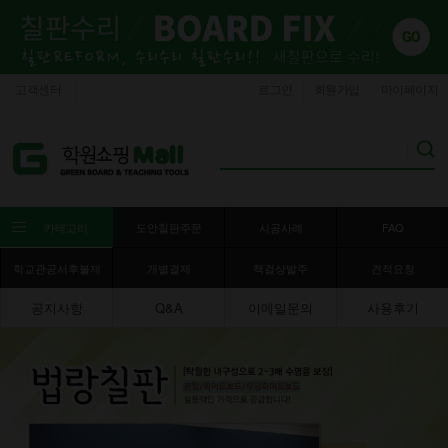
고객센터
로그인
회원가입
마이페이지
카테고리
도안칠판주문
시공사례
FAQ
학교관공서후불제
개별결제
책걸상발주
견적요청
공지사항
Q&A
이메일문의
사용후기