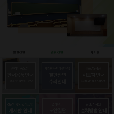
도안칠판
법랑칠판
게시판