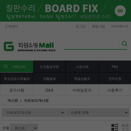
고객센터
로그인
회원가입
마이페이지
카테고리
도안칠판주문
시공사례
FAQ
학교관공서후불제
개별결제
책걸상발주
견적요청
공지사항
Q&A
이메일문의
사용후기
게시판
아트보드게시판
정렬