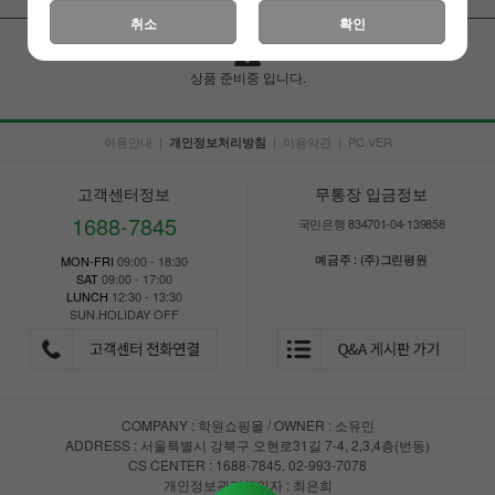
취소
확인
상품 준비중 입니다.
이용안내
|
|
이용약관
|
PC VER
개인정보처리방침
고객센터정보
무통장 입금정보
1688-7845
국민은행 834701-04-139858
예금주 : (주)그린평원
MON-FRI
09:00 - 18:30
SAT
09:00 - 17:00
LUNCH
12:30 - 13:30
SUN.HOLIDAY OFF
COMPANY : 학원쇼핑몰 / OWNER : 소유민
ADDRESS : 서울특별시 강북구 오현로31길 7-4, 2,3,4층(번동)
CS CENTER : 1688-7845, 02-993-7078
개인정보관리책임자 : 최은희