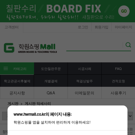
고객센터
로그인
회원가입
마이페이지
카테고리
도안칠판주문
시공사례
FAQ
학교관공서후불제
개별결제
책걸상발주
견적요청
공지사항
Q&A
이메일문의
사용후기
게시판
게시판 악세사리
www.hwmall.co.kr의 페이지 내용:
학원쇼핑몰 앱을 설치하여 편리하게 이용하세요!
정렬