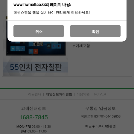
www.hwmall.co.kr의 페이지 내용:
학원쇼핑몰 앱을 설치하여 편리하게 이용하세요!
스마트 전자칠판
(Smart Linker)
55인치 전자칠판
취소
확인
1,760,000원
8,000원 적립
부가세포함
이용안내
|
|
이용약관
|
PC VER
개인정보처리방침
고객센터정보
무통장 입금정보
1688-7845
국민은행 834701-04-139858
예금주 : (주)그린평원
MON-FRI
09:00 - 18:30
SAT
09:00 - 17:00