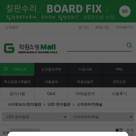
고객센터
로그인
회원가입
마이페이지
카테고리
도안칠판주문
시공사례
FAQ
학교관공서후불제
개별결제
책걸상발주
견적요청
공지사항
Q&A
이메일문의
사용후기
스마트보드/전자칠판
LED 전자칠판
스마트터치패널
정렬