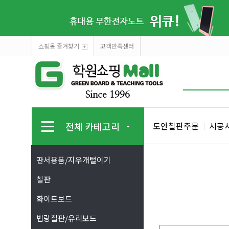
쇼핑몰 즐겨찾기
고객만족센터
전체 카테고리
도안칠판주문
시공
판서용품/지우개털이기
칠판
화이트보드
법랑칠판/유리보드