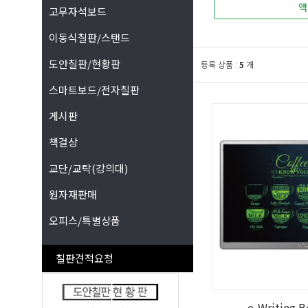
액
고무자석보드
이동식칠판/스탠드
도안칠판/현황판
등록 상품 :
5
개
스마트보드/전자칠판
게시판
책걸상
교단/교탁(강의대)
원자재판매
오피스/특별상품
칠판견적요청
e-Writing 