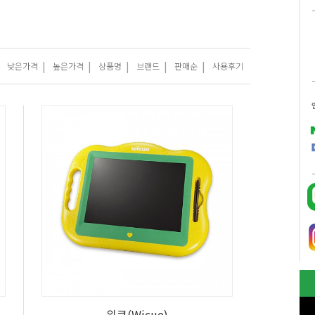
|
|
|
|
|
낮은가격
높은가격
상품명
브랜드
판매순
사용후기
위큐(Wicue)