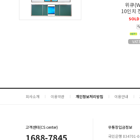
위큐(W
10인치
SOLD
VA
회사소개
이용약관
개인정보처리방침
이용안내
고객센터(CS center)
무통장입금정보
1688-7845
국민은행 834701-04