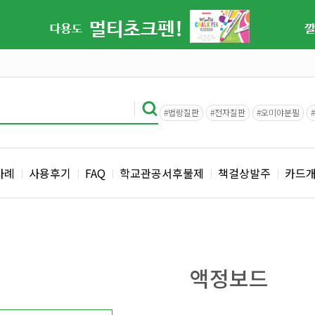
#법랑칠판
#전자칠판
#오미야분필
사례
사용후기
FAQ
학교관공서후불제
책걸상발주
카드
액정보드