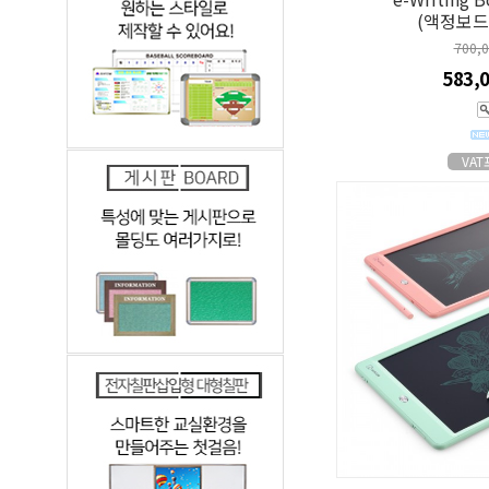
(액정보드
700,
583,
VA