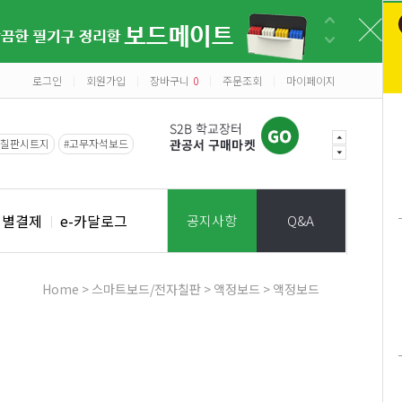
로그인
회원가입
장바구니
0
주문조회
마이페이지
|
|
|
|
#칠판시트지
#고무자석보드
개별결제
e-카달로그
공지사항
Q&A
Home
>
스마트보드/전자칠판
>
액정보드
>
액정보드