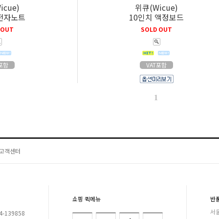
icue)
위큐(Wicue)
 전자노트
10인치 액정보드
 OUT
SOLD OUT
T포함
VAT포함
1
고객센터
쇼핑 퀵메뉴
반
서울
-139858