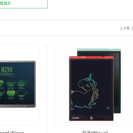
정보드
|
신상품
Board Wicue
위큐(Wicue)