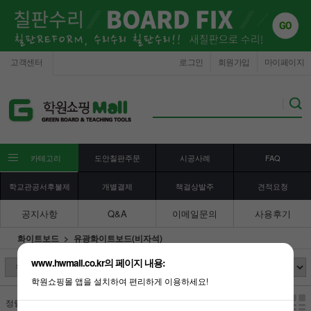
고객센터
로그인
회원가입
마이페이지
카테고리
도안칠판주문
시공사례
FAQ
학교관공서후불제
개별결제
책걸상발주
견적요청
공지사항
Q&A
이메일문의
사용후기
화이트보드
유광화이트보드(비자석)
www.hwmall.co.kr의 페이지 내용:
학원쇼핑몰 앱을 설치하여 편리하게 이용하세요!
정렬