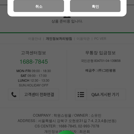
취소
확인
상품 준비중 입니다.
이용안내
|
|
이용약관
|
PC VER
개인정보처리방침
고객센터정보
무통장 입금정보
1688-7845
국민은행 834701-04-139858
예금주 : (주)그린평원
MON-FRI
09:00 - 18:30
SAT
09:00 - 17:00
LUNCH
12:30 - 13:30
SUN.HOLIDAY OFF
COMPANY : 학원쇼핑몰 / OWNER : 소유민
ADDRESS : 서울특별시 강북구 오현로31길 7-4, 2,3,4층(번동)
CS CENTER : 1688-7845, 02-993-7078
개인정보관리책임자 : 최은희