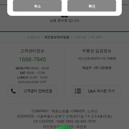
취소
확인
상품 준비중 입니다.
이용안내
|
|
이용약관
|
PC VER
개인정보처리방침
고객센터정보
무통장 입금정보
1688-7845
국민은행 834701-04-139858
예금주 : (주)그린평원
MON-FRI
09:00 - 18:30
SAT
09:00 - 17:00
LUNCH
12:30 - 13:30
SUN.HOLIDAY OFF
COMPANY : 학원쇼핑몰 / OWNER : 소유민
ADDRESS : 서울특별시 강북구 오현로31길 7-4, 2,3,4층(번동)
CS CENTER : 1688-7845, 02-993-7078
개인정보관리책임자 : 최은희