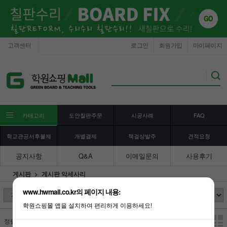
고객센터
로그인
회원가입
마이페이지
카테고리
도안칠판주문
시공사례
FAQ
학교관공서후불제
개별결제
책걸상발주
견적요청
공지사항
Q&A
이메일문의
사용후기
게시판
게시판 악세사리
www.hwmall.co.kr의 페이지 내용:
학원쇼핑몰 앱을 설치하여 편리하게 이용하세요!
정렬