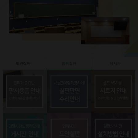
도안칠판
법랑칠판
게시판