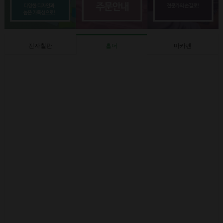
전자칠판
홀더
마카펜