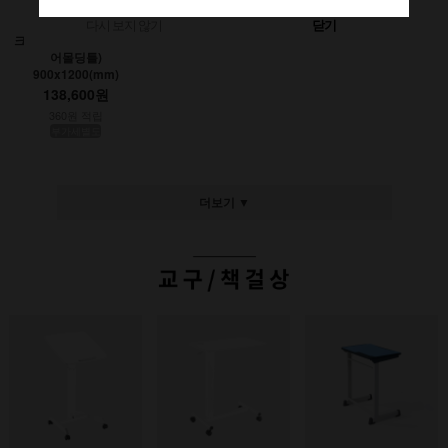
다시 보지 않기
닫기
크레용초크칠판(인테리
어몰딩틀)
900x1200(mm)
138,600원
360원 적립
부가세별도
더보기 ▼