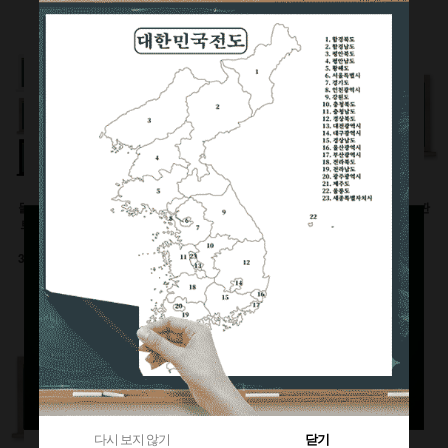
360원 적립
부가세별도
1,120원 적립
부가세별도
부가세별도
물크레용(워터초크)시
유광화이트스틸칠판(자
물백묵(잉크)시트칠판
트칠판(인테리어몰딩
석)
(인테리어몰딩틀)
틀)
이동식 세트
600x900(mm)
3000이상 대형사이즈
126,500원
92,400원
전화상담요망
470원 적립
240원 적립
부가세별도
부가세별도
부가세별도
다시 보지 않기
닫기
다시 보지 않기
닫기