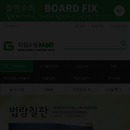
고객센터
로그인
회원가입
마이페이지
카테고리
도안칠판주문
시공사례
FAQ
학교관공서후불제
개별결제
책걸상발주
견적요청
공지사항
Q&A
이메일문의
사용후기