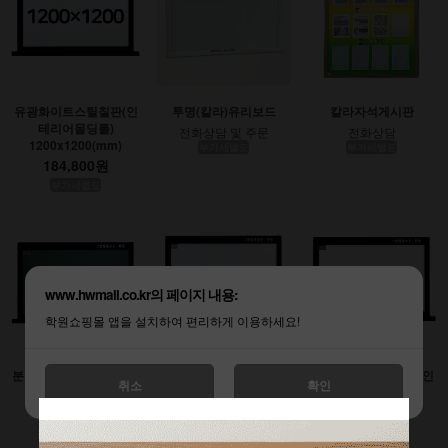
유광화이트스틸칠판(인
투명(칼라)유리보드
칼라자석게시판
테리어몰딩틀)
전화상담 및 주문
전화상담
1200x1200(mm)
부가세별도
부가세별도
184,800원
부가세별도
www.hwmall.co.kr의 페이지 내용:
학원쇼핑몰 앱을 설치하여 편리하게 이용하세요!
분필스틸칠판 (인테리어
유광화이트스틸칠판(인
무광화이트시트칠판(인
취소
확인
몰딩틀)
테리어몰딩틀)
테리어몰딩틀)
900x1200(mm)
1200x1800(mm)
1200x2400(mm)
138,600원
277,200원
369,600원