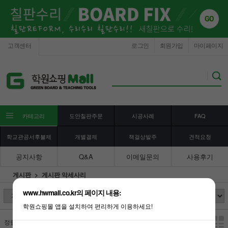
고객센터
로그인
회원가입
마이페이지
카테고리
도안칠판주문
시공사례
FAQ
학교관공서후불제
개별결제
책걸상발주
견적요청
공지사항
Q&A
이메일문의
사용후기
게시판
게시판 악세사리
www.hwmall.co.kr의 페이지 내용:
학원쇼핑몰 앱을 설치하여 편리하게 이용하세요!
정렬