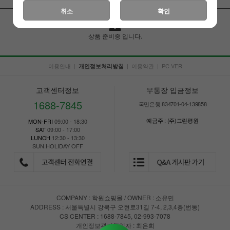
취소
확인
상품 준비중 입니다.
이용안내
|
|
이용약관
|
PC VER
개인정보처리방침
고객센터정보
무통장 입금정보
1688-7845
국민은행 834701-04-139858
예금주 : (주)그린평원
MON-FRI
09:00 - 18:30
SAT
09:00 - 17:00
LUNCH
12:30 - 13:30
SUN.HOLIDAY OFF
COMPANY : 학원쇼핑몰 / OWNER : 소유민
ADDRESS : 서울특별시 강북구 오현로31길 7-4, 2,3,4층(번동)
CS CENTER : 1688-7845, 02-993-7078
개인정보관리책임자 : 최은희