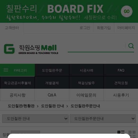
고객센터
로그인
회원가입
마이페이지
카테고리
도안칠판주문
시공사례
FAQ
학교관공서후불제
개별결제
책걸상발주
견적요청
공지사항
Q&A
이메일문의
사용후기
도안칠판/현황판
도안칠판 안내
도안칠판주문안내
정렬