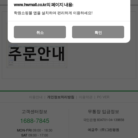
www.hwmall.co.kr의 페이지 내용:
학원쇼핑몰 앱을 설치하여 편리하게 이용하세요!
도안칠판 주문안내
전화상담
부가세포함
취소
확인
이용안내
|
|
이용약관
|
PC VER
개인정보처리방침
고객센터정보
무통장 입금정보
1688-7845
국민은행 834701-04-139858
예금주 : (주)그린평원
MON-FRI
09:00 - 18:30
SAT
09:00 - 17:00