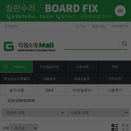
고객센터
로그인
회원가입
마이페이지
카테고리
도안칠판주문
시공사례
FAQ
학교관공서후불제
개별결제
책걸상발주
견적요청
공지사항
Q&A
이메일문의
사용후기
교단/교탁(강의대)
정렬