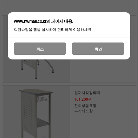
www.hwmall.co.kr의 페이지 내용:
철재타공강의대
119,900원
학원쇼핑몰 앱을 설치하여 편리하게 이용하세요!
전화상담요망
부가세포함
취소
확인
철재사각강의대
101,200원
전화상담요망
부가세포함