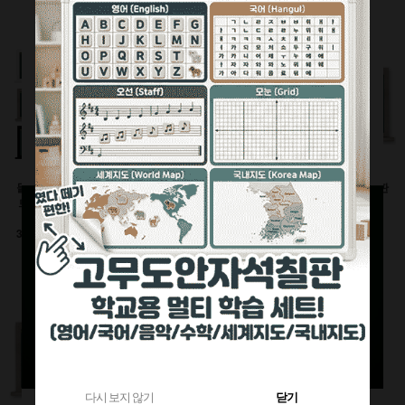
360원 적립
부가세별도
1,120원 적립
부가세별도
부가세별도
물크레용(워터초크)시
유광화이트스틸칠판(자
물백묵(잉크)시트칠판
트칠판(인테리어몰딩
석)
(인테리어몰딩틀)
틀)
이동식 세트
600x900(mm)
3000이상 대형사이즈
126,500원
92,400원
전화상담요망
470원 적립
240원 적립
부가세별도
부가세별도
부가세별도
다시 보지 않기
닫기
다시 보지 않기
닫기