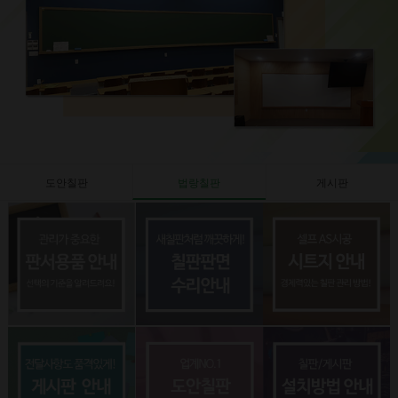
도안칠판
법랑칠판
게시판