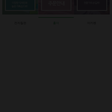
전자칠판
홀더
마카펜