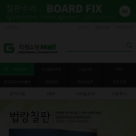
고객센터
로그인
회원가입
마이페이지
카테고리
도안칠판주문
시공사례
FAQ
학교관공서후불제
개별결제
책걸상발주
견적요청
공지사항
Q&A
이메일문의
사용후기