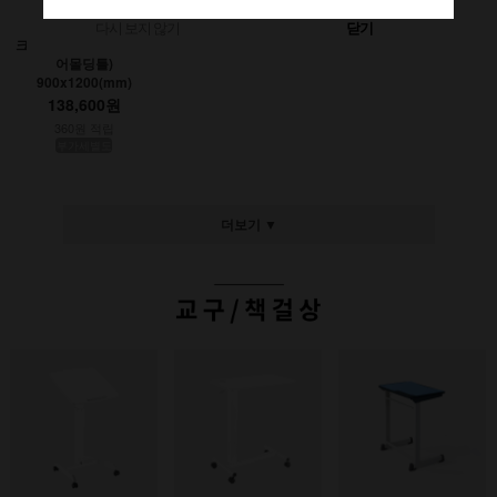
다시 보지 않기
닫기
크레용초크칠판(인테리
어몰딩틀)
900x1200(mm)
138,600원
360원 적립
부가세별도
더보기 ▼