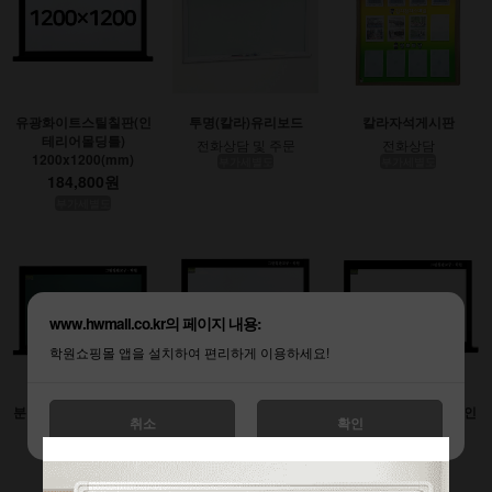
유광화이트스틸칠판(인
투명(칼라)유리보드
칼라자석게시판
테리어몰딩틀)
전화상담 및 주문
전화상담
1200x1200(mm)
부가세별도
부가세별도
184,800원
부가세별도
www.hwmall.co.kr의 페이지 내용:
학원쇼핑몰 앱을 설치하여 편리하게 이용하세요!
분필스틸칠판 (인테리어
유광화이트스틸칠판(인
무광화이트시트칠판(인
취소
확인
몰딩틀)
테리어몰딩틀)
테리어몰딩틀)
900x1200(mm)
1200x1800(mm)
1200x2400(mm)
138,600원
277,200원
369,600원