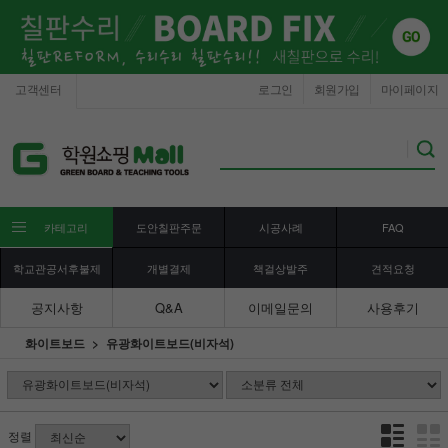
고객센터
로그인
회원가입
마이페이지
카테고리
도안칠판주문
시공사례
FAQ
학교관공서후불제
개별결제
책걸상발주
견적요청
공지사항
Q&A
이메일문의
사용후기
화이트보드
유광화이트보드(비자석)
정렬