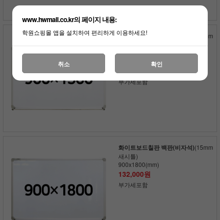
www.hwmall.co.kr의 페이지 내용:
학원쇼핑몰 앱을 설치하여 편리하게 이용하세요!
화이트보드칠판 백판(비자석)
(15mm
새시틀)
900x1500(mm)
110,000원
취소
확인
250원 적립
부가세포함
화이트보드칠판 백판(비자석)
(15mm
새시틀)
900x1800(mm)
132,000원
부가세포함