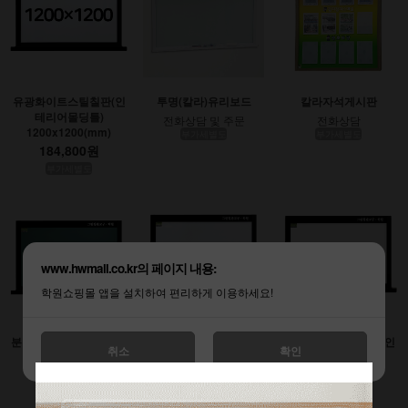
유광화이트스틸칠판(인
투명(칼라)유리보드
칼라자석게시판
테리어몰딩틀)
전화상담 및 주문
전화상담
1200x1200(mm)
부가세별도
부가세별도
184,800원
부가세별도
www.hwmall.co.kr의 페이지 내용:
학원쇼핑몰 앱을 설치하여 편리하게 이용하세요!
분필스틸칠판 (인테리어
유광화이트스틸칠판(인
무광화이트시트칠판(인
취소
확인
몰딩틀)
테리어몰딩틀)
테리어몰딩틀)
900x1200(mm)
1200x1800(mm)
1200x2400(mm)
138,600원
277,200원
369,600원