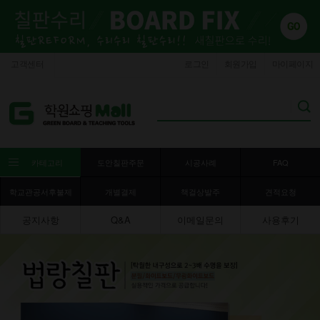
고객센터
로그인
회원가입
마이페이지
카테고리
도안칠판주문
시공사례
FAQ
학교관공서후불제
개별결제
책걸상발주
견적요청
공지사항
Q&A
이메일문의
사용후기