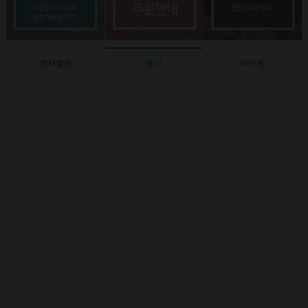
전자칠판
홀더
마카펜