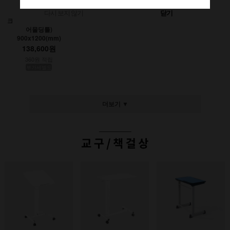
다시 보지 않기
닫기
크레용초크칠판(인테리
어몰딩틀)
900x1200(mm)
138,600원
360원 적립
부가세별도
더보기 ▼