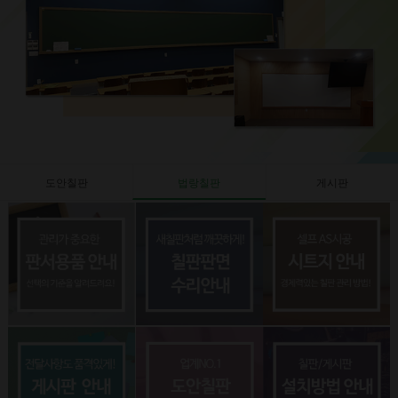
도안칠판
법랑칠판
게시판