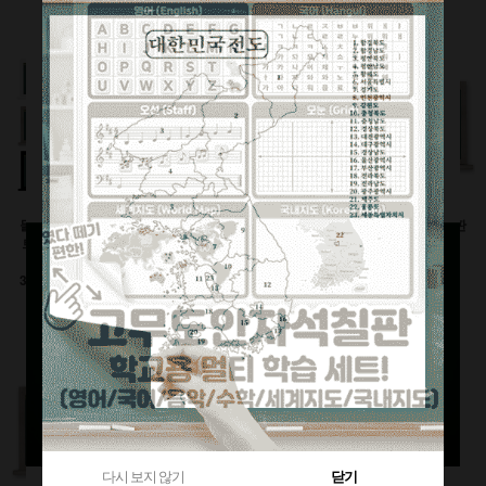
360원 적립
부가세별도
1,120원 적립
부가세별도
부가세별도
물크레용(워터초크)시
유광화이트스틸칠판(자
물백묵(잉크)시트칠판
트칠판(인테리어몰딩
석)
(인테리어몰딩틀)
틀)
이동식 세트
600x900(mm)
3000이상 대형사이즈
126,500원
92,400원
전화상담요망
470원 적립
240원 적립
부가세별도
부가세별도
부가세별도
다시 보지 않기
닫기
다시 보지 않기
닫기