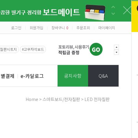
로그인
회원가입
장바구니
0
주문조회
마이페이지
|
|
|
|
#칠판시트지
#고무자석보드
개별결제
e-카달로그
공지사항
Q&A
Home
>
스마트보드/전자칠판
>
LED 전자칠판