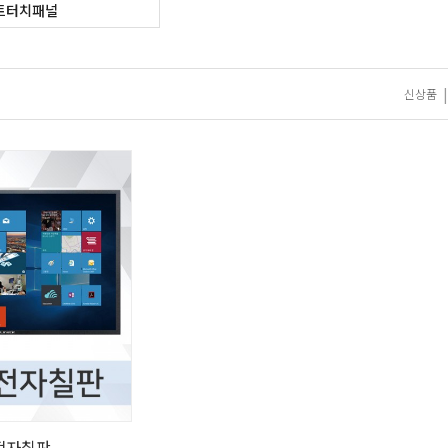
트터치패널
|
신상품
전자칠판