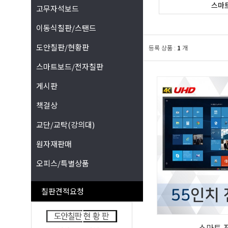
스마
고무자석보드
이동식칠판/스탠드
도안칠판/현황판
등록 상품 :
1
개
스마트보드/전자칠판
게시판
책걸상
교단/교탁(강의대)
원자재판매
오피스/특별상품
칠판견적요청
스마트 