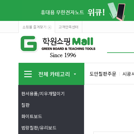
쇼핑몰 즐겨찾기
고객만족센터
전체 카테고리
도안칠판주문
시공
판서용품/지우개털이기
칠판
화이트보드
법랑칠판/유리보드