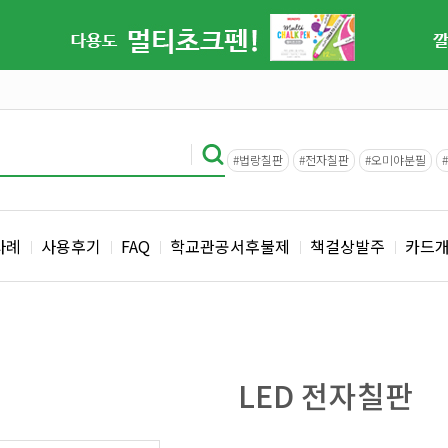
#법랑칠판
#전자칠판
#오미야분필
사례
사용후기
FAQ
학교관공서후불제
책걸상발주
카드
LED 전자칠판