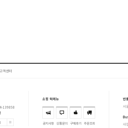
고객센터
쇼핑 퀵메뉴
반
서울
-139858
원
Bus
기
공지사항
상품문의
구매후기
주문조회
사업