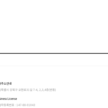
품주소안내
특별시 강북구 오현로31길 7-4, 2,3,4층(번동)
iness License
자등록번호 : 147-88-01043