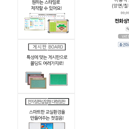
(양면/칠
80,0
전화상
VA