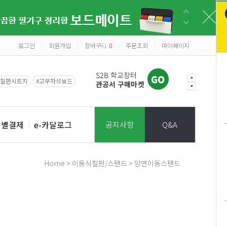
로그인
회원가입
장바구니
0
주문조회
마이페이지
|
|
|
|
#칠판시트지
#고무자석보드
개별결제
e-카달로그
공지사항
Q&A
Home
>
이동식칠판/스탠드
>
양면이동스탠드