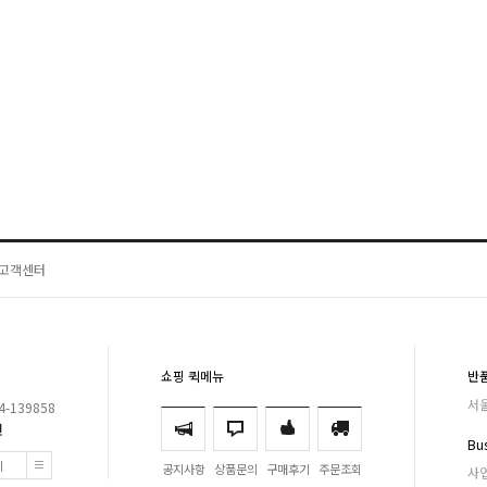
고객센터
쇼핑 퀵메뉴
반
서울
-139858
원
Bus
기
공지사항
상품문의
구매후기
주문조회
사업