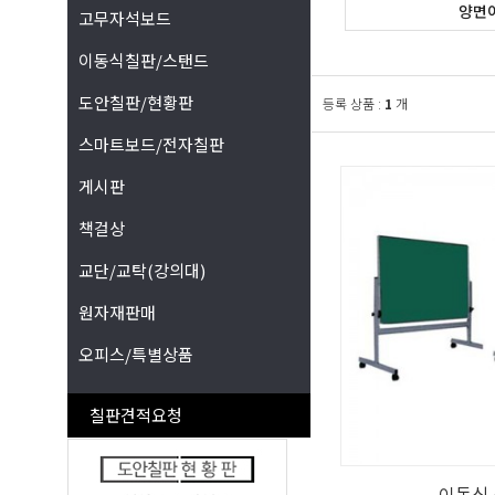
양면
고무자석보드
이동식칠판/스탠드
도안칠판/현황판
등록 상품 :
1
개
스마트보드/전자칠판
게시판
책걸상
교단/교탁(강의대)
원자재판매
오피스/특별상품
칠판견적요청
이동식