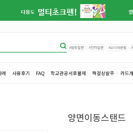
#법랑칠판
#전자칠판
#오미야분필
사례
사용후기
FAQ
학교관공서후불제
책걸상발주
카드
양면이동스탠드