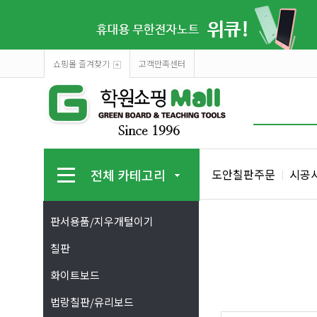
쇼핑몰 즐겨찾기
고객만족센터
전체 카테고리
도안칠판주문
시공
판서용품/지우개털이기
칠판
화이트보드
법랑칠판/유리보드