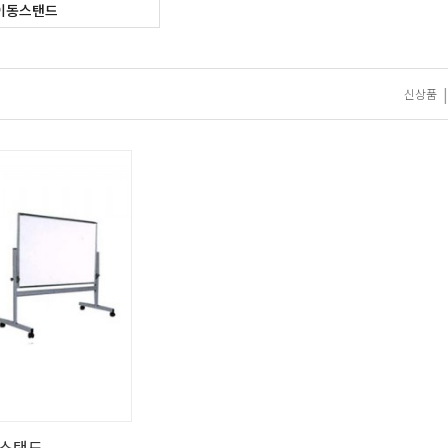
이동스탠드
|
신상품
 스탠드