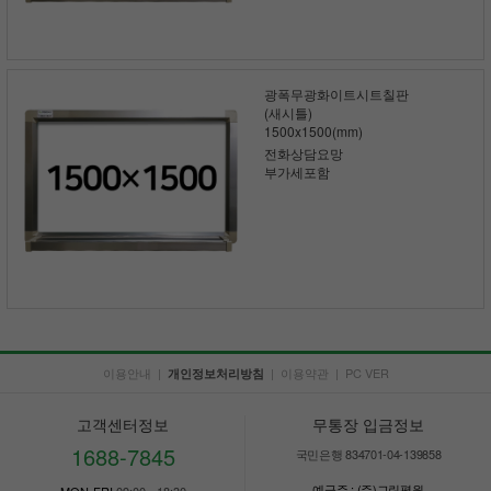
광폭무광화이트시트칠판
(새시틀)
1500x1500(mm)
전화상담요망
부가세포함
이용안내
|
|
이용약관
|
PC VER
개인정보처리방침
고객센터정보
무통장 입금정보
1688-7845
국민은행 834701-04-139858
예금주 : (주)그린평원
MON-FRI
09:00 - 18:30