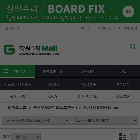
고객센터
로그인
회원가입
마이페이지
카테고리
도안칠판주문
시공사례
FAQ
학교관공서후불제
개별결제
책걸상발주
견적요청
공지사항
Q&A
이메일문의
사용후기
화이트보드
광폭무광화이트보드(자석)
AL새시틀30/145mm
정렬