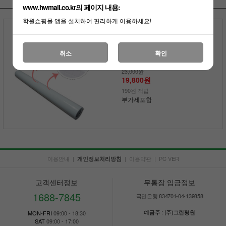
www.hwmall.co.kr의 페이지 내용:
학원쇼핑몰 앱을 설치하여 편리하게 이용하세요!
할인률
유광 화이트 시트 원단
취소
확인
(암선 유무 선택 가능)
23,000원
19,800원
190원 적립
부가세포함
이용안내
|
|
이용약관
|
PC VER
개인정보처리방침
고객센터정보
무통장 입금정보
1688-7845
국민은행 834701-04-139858
예금주 : (주)그린평원
MON-FRI
09:00 - 18:30
SAT
09:00 - 17:00