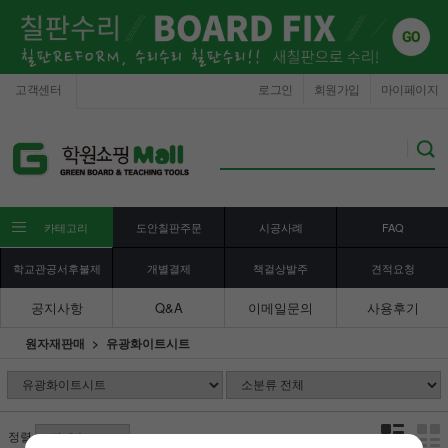
고객센터
로그인
회원가입
마이페이지
카테고리
도안칠판주문
시공사례
FAQ
학교관공서후불제
개별결제
책걸상발주
견적요청
공지사항
Q&A
이메일문의
사용후기
원자재판매
유광화이트시트
정렬