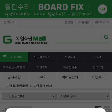
고객센터
로그인
회원가입
마이페이지
카테고리
도안칠판주문
시공사례
FAQ
학교관공서후불제
개별결제
책걸상발주
견적요청
공지사항
Q&A
이메일문의
사용후기
도안칠판/현황판
도안칠판 안내
정렬