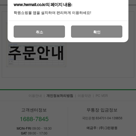
www.hwmall.co.kr의 페이지 내용:
학원쇼핑몰 앱을 설치하여 편리하게 이용하세요!
도안칠판 주문안내
전화상담
부가세포함
취소
확인
이용안내
|
|
이용약관
|
PC VER
개인정보처리방침
고객센터정보
무통장 입금정보
1688-7845
국민은행 834701-04-139858
예금주 : (주)그린평원
MON-FRI
09:00 - 18:30
SAT
09:00 - 17:00