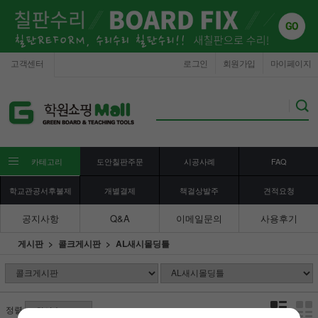
고객센터
로그인
회원가입
마이페이지
카테고리
도안칠판주문
시공사례
FAQ
학교관공서후불제
개별결제
책걸상발주
견적요청
공지사항
Q&A
이메일문의
사용후기
게시판
콜크게시판
AL새시몰딩틀
정렬