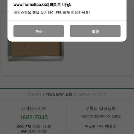
www.hwmall.co.kr의 페이지 내용:
학원쇼핑몰 앱을 설치하여 편리하게 이용하세요!
콜크게시판
(30mm새시/압정)
전화상담
취소
확인
부가세포함
이용안내
|
|
이용약관
|
PC VER
개인정보처리방침
고객센터정보
무통장 입금정보
1688-7845
국민은행 834701-04-139858
예금주 : (주)그린평원
MON-FRI
09:00 - 18:30
SAT
09:00 - 17:00