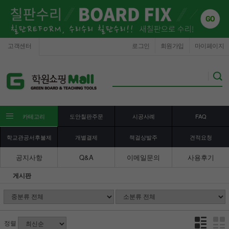
고객센터
로그인
회원가입
마이페이지
카테고리
도안칠판주문
시공사례
FAQ
학교관공서후불제
개별결제
책걸상발주
견적요청
공지사항
Q&A
이메일문의
사용후기
게시판
정렬