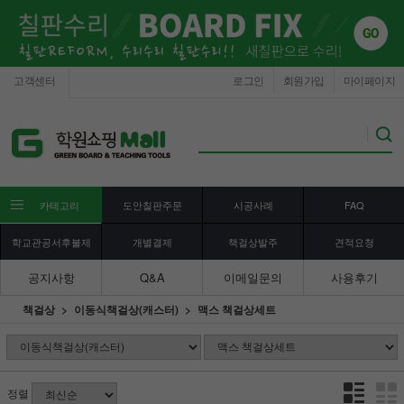
고객센터
로그인
회원가입
마이페이지
카테고리
도안칠판주문
시공사례
FAQ
학교관공서후불제
개별결제
책걸상발주
견적요청
공지사항
Q&A
이메일문의
사용후기
책걸상
이동식책걸상(캐스터)
맥스 책걸상세트
정렬