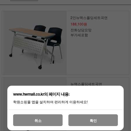
2인뉴맥스폴딩세트곡면
188,100원
전화상담요망
부가세포함
뉴맥스폴딩세트곡면
119,350원
www.hwmall.co.kr의 페이지 내용:
전화상담요망
부가세포함
학원쇼핑몰 앱을 설치하여 편리하게 이용하세요!
취소
확인