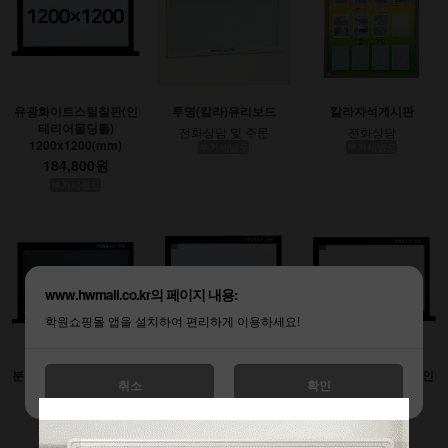
유광화이트스틸칠판(인
투명(칼라)유리보드
칼라자석게시판
테리어몰딩틀)
전화상담 및 주문
전화상담
1200x1200(mm)
부가세별도
부가세별도
184,800원
부가세별도
www.hwmall.co.kr의 페이지 내용:
학원쇼핑몰 앱을 설치하여 편리하게 이용하세요!
분필스틸칠판 (인테리어
유광화이트스틸칠판(인
무광화이트시트칠판(인
취소
확인
몰딩틀)
테리어몰딩틀)
테리어몰딩틀)
900x1200(mm)
1200x1800(mm)
1200x2400(mm)
138,600원
277,200원
369,600원