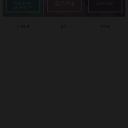
전자칠판
홀더
마카펜