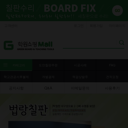
고객센터
로그인
회원가입
마이페이지
카테고리
도안칠판주문
시공사례
FAQ
학교관공서후불제
개별결제
책걸상발주
견적요청
공지사항
Q&A
이메일문의
사용후기