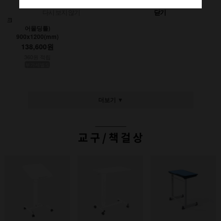
다시 보지 않기
닫기
크레용초크칠판(인테리
어몰딩틀)
900x1200(mm)
138,600원
360원 적립
부가세별도
더보기 ▼