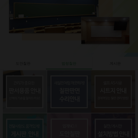
도안칠판
법랑칠판
게시판