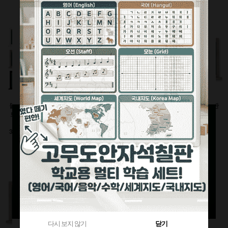
360원 적립
부가세별도
1,120원 적립
부가세별도
부가세별도
물크레용(워터초크)시
유광화이트스틸칠판(자
물백묵(잉크)시트칠판
트칠판(인테리어몰딩
석)
(인테리어몰딩틀)
틀)
이동식 세트
600x900(mm)
3000이상 대형사이즈
126,500원
92,400원
전화상담요망
470원 적립
240원 적립
부가세별도
부가세별도
부가세별도
다시 보지 않기
닫기
다시 보지 않기
닫기