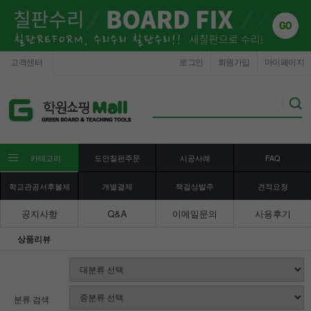
고객센터
로그인
회원가입
마이페이지
카테고리
도안칠판주문
시공사례
FAQ
학교관공서후불제
개별결제
책걸상발주
견적요청
공지사항
Q&A
이메일문의
사용후기
상품리뷰
분류 검색