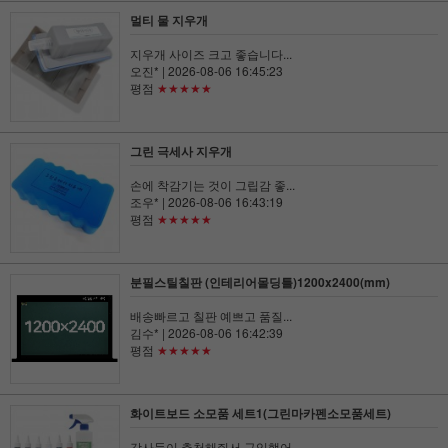
멀티 물 지우개
지우개 사이즈 크고 좋습니다...
오진*
| 2026-08-06 16:45:23
평점
★★★★★
그린 극세사 지우개
손에 착감기는 것이 그립감 좋...
조우*
| 2026-08-06 16:43:19
평점
★★★★★
분필스틸칠판 (인테리어몰딩틀)1200x2400(mm)
배송빠르고 칠판 예쁘고 품질...
김수*
| 2026-08-06 16:42:39
평점
★★★★★
화이트보드 소모품 세트1(그린마카펜소모품세트)
강사들이 추천해줘서 구입했어...