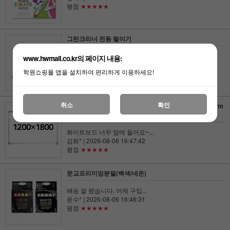
평점
★★★★★
그린크리너 전동 털이기
배송도 빠르고 좋아요. 사용도...
www.hwmall.co.kr의 페이지 내용:
윤수*
| 2026-08-06 16:48:15
학원쇼핑몰 앱을 설치하여 편리하게 이용하세요!
평점
★★★★★
취소
확인
무광화이트시트칠판(AL새시틀/횡켈)1200(H)x1800(L)(m
m)
화이트보드 너무 맘에 들어요~...
김희*
| 2026-08-06 16:47:42
평점
★★★★★
문교프리미엄분필(백색/네온)
배송 잘 왔습니다. 어제 구입...
윤수*
| 2026-08-06 16:46:31
평점
★★★★★