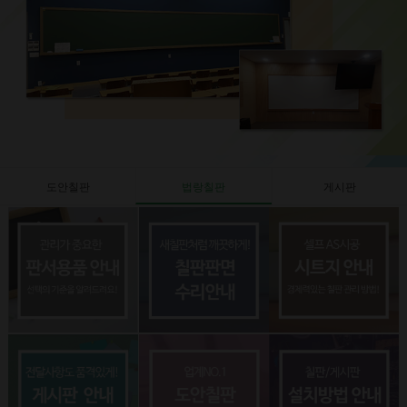
도안칠판
법랑칠판
게시판