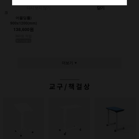
다시 보지 않기
닫기
크레용초크칠판(인테리
어몰딩틀)
900x1200(mm)
138,600원
360원 적립
부가세별도
더보기 ▼