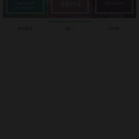
전자칠판
홀더
마카펜