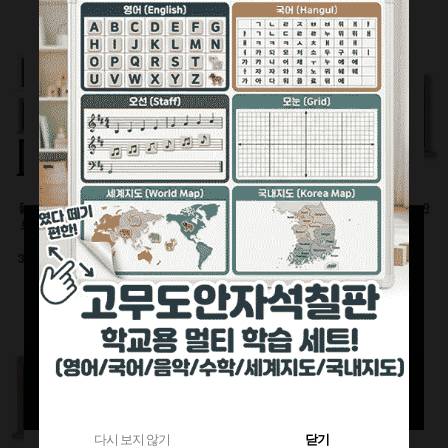
360원 적립
부가세별도
1,120원 적립
부가세별도
부가세별도
물크레용(워터초크)시
유광화이트스틸칠판(자
물백묵(잉크)시트칠판
트칠판(인테리어몰딩
석)
(인테리어몰딩틀)
틀)
이동식 세트
600x900(mm)
3000이상 대형사이즈
126,500원
92,400원
전화상담요망
470원 적립
240원 적립
부가세별도
부가세별도
부가세별도
다시 보지 않기
닫기
다시 보지 않기
닫기