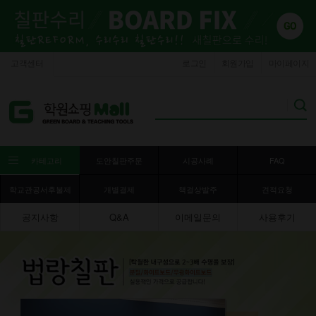
고객센터
로그인
회원가입
마이페이지
카테고리
도안칠판주문
시공사례
FAQ
학교관공서후불제
개별결제
책걸상발주
견적요청
공지사항
Q&A
이메일문의
사용후기