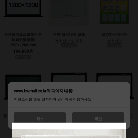
유광화이트스틸칠판(인
투명(칼라)유리보드
칼라자석게시판
테리어몰딩틀)
전화상담 및 주문
전화상담
1200x1200(mm)
부가세별도
부가세별도
184,800원
부가세별도
www.hwmall.co.kr의 페이지 내용:
학원쇼핑몰 앱을 설치하여 편리하게 이용하세요!
분필스틸칠판 (인테리어
유광화이트스틸칠판(인
무광화이트시트칠판(인
취소
확인
몰딩틀)
테리어몰딩틀)
테리어몰딩틀)
900x1200(mm)
1200x1800(mm)
1200x2400(mm)
138,600원
277,200원
369,600원