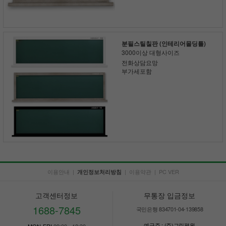
분필스틸칠판 (인테리어몰딩틀)
3000이상 대형사이즈
전화상담요망
부가세포함
이용안내
|
|
이용약관
|
PC VER
개인정보처리방침
고객센터정보
무통장 입금정보
1688-7845
국민은행 834701-04-139858
예금주 : (주)그린평원
MON-FRI
09:00 - 18:30