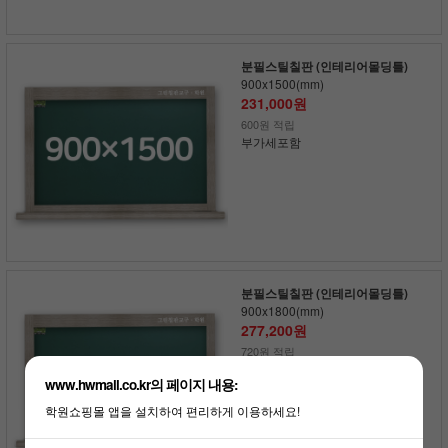
분필스틸칠판 (인테리어몰딩틀)
900x1500(mm)
231,000원
600원 적립
부가세포함
분필스틸칠판 (인테리어몰딩틀)
900x1800(mm)
277,200원
720원 적립
부가세포함
www.hwmall.co.kr의 페이지 내용:
학원쇼핑몰 앱을 설치하여 편리하게 이용하세요!