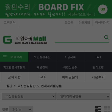
고객센터
로그인
회원가입
마이페이지
카테고리
도안칠판주문
시공사례
FAQ
학교관공서후불제
개별결제
책걸상발주
견적요청
공지사항
Q&A
이메일문의
사용후기
칠판
국산분필칠판
인테리어몰딩틀
정렬