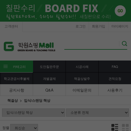
고객센터
로그인
회원가입
마이페이지
카테고리
도안칠판주문
시공사례
FAQ
학교관공서후불제
개별결제
책걸상발주
견적요청
공지사항
Q&A
이메일문의
사용후기
책걸상
입식/스탠딩 책상
정렬