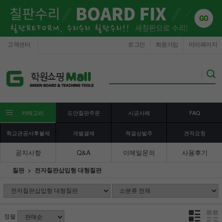
고객센터
로그인
회원가입
마이페이지
카테고리
도안칠판주문
시공사례
FAQ
학교관공서후불제
개별결제
책걸상발주
견적요청
공지사항
Q&A
이메일문의
사용후기
칠판
전자칠판삽입형 대형칠판
정렬