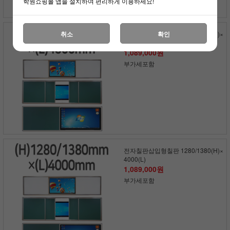
학원쇼핑몰 앱을 설치하여 편리하게 이용하세요!
전자칠판삽입형칠판 1280/1380(H)×
취소
확인
4800(L)
1,089,000원
부가세포함
전자칠판삽입형칠판 1280/1380(H)×
4000(L)
1,089,000원
부가세포함