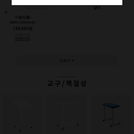
다시 보지 않기
닫기
크레용초크칠판(인테리
어몰딩틀)
900x1200(mm)
138,600원
360원 적립
부가세별도
더보기 ▼