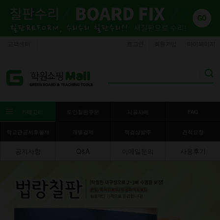
고객센터
로그인
회원가입
마이페이지
카테고리
도안칠판주문
시공사례
FAQ
학교관공서후불제
개별결제
책걸상발주
견적요청
공지사항
Q&A
이메일문의
사용후기