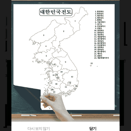
360원 적립
부가세별도
1,120원 적립
부가세별도
부가세별도
물크레용(워터초크)시
유광화이트스틸칠판(자
물백묵(잉크)시트칠판
트칠판(인테리어몰딩
석)
(인테리어몰딩틀)
틀)
이동식 세트
600x900(mm)
3000이상 대형사이즈
126,500원
92,400원
전화상담요망
470원 적립
240원 적립
부가세별도
부가세별도
부가세별도
다시 보지 않기
닫기
다시 보지 않기
닫기