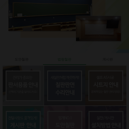
도안칠판
법랑칠판
게시판