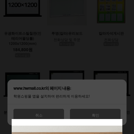
유광화이트스틸칠판(인
투명(칼라)유리보드
칼라자석게시판
테리어몰딩틀)
전화상담 및 주문
전화상담
1200x1200(mm)
부가세별도
부가세별도
184,800원
부가세별도
www.hwmall.co.kr의 페이지 내용:
학원쇼핑몰 앱을 설치하여 편리하게 이용하세요!
분필스틸칠판 (인테리어
유광화이트스틸칠판(인
무광화이트시트칠판(인
취소
확인
몰딩틀)
테리어몰딩틀)
테리어몰딩틀)
900x1200(mm)
1200x1800(mm)
1200x2400(mm)
138,600원
277,200원
369,600원