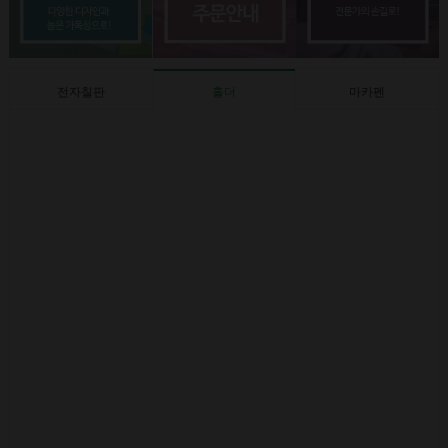
전자칠판
홀더
마카펜