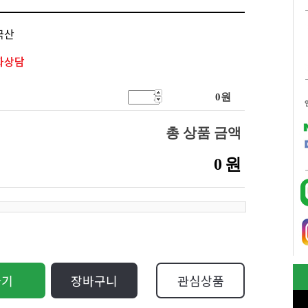
국산
화상담
0
원
총 상품 금액
0
원
하기
장바구니
관심상품