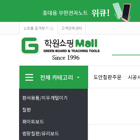
쇼핑몰 즐겨찾기
고객만족센터
전체 카테고리
도안칠판주문
시공
판서용품/지우개털이기
칠판
화이트보드
법랑칠판/유리보드