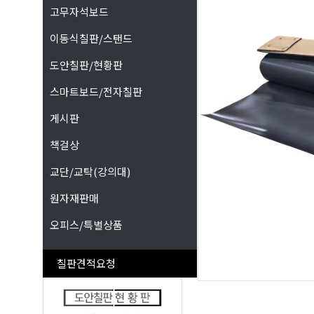
고무자석보드
이동식칠판/스탠드
도안칠판/현황판
스마트보드/전자칠판
게시판
책걸상
교단/교탁(강의대)
원자재판매
오피스/특별상품
칠판견적요청