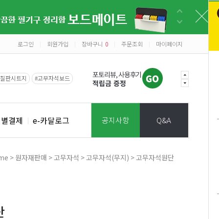
로그인
회원가입
장바구니
0
주문조회
마이페이지
|
|
|
|
#칠판시트지
#고무자석보드
개별결제
e-카달로그
공지사항
Q&A
me
>
원자재판매
>
고무자석
>
고무자석(무지)
> 고무자석원단
단