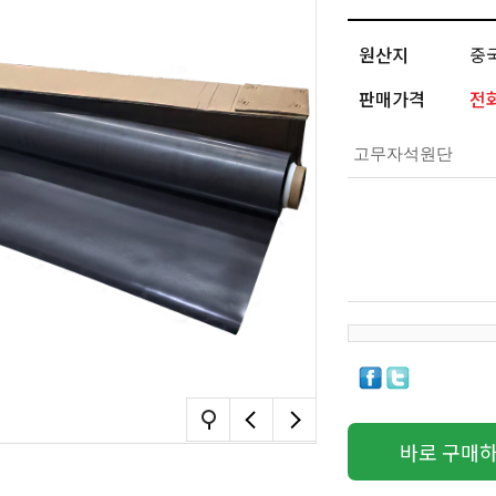
원산지
중
판매가격
전
고무자석원단
바로 구매