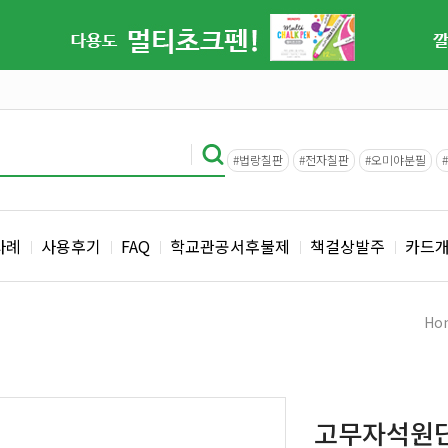
#법랑칠판
#전자칠판
#오미야분필
사례
사용후기
FAQ
학교관공서후불제
책걸상발주
카드
Ho
고무자석원