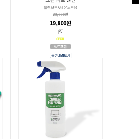
블랙보드&네온보드용
23,000원
19,800원
VAT포함