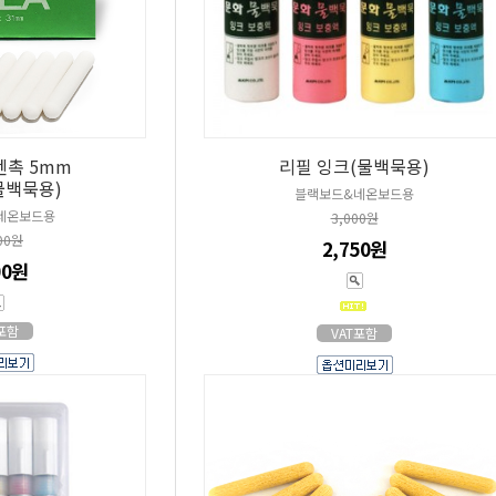
펜촉 5mm
리필 잉크(물백묵용)
/물백묵용)
블랙보드&네온보드용
네온보드용
3,000원
00원
2,750원
00원
T포함
VAT포함