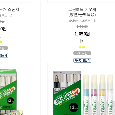
우개 스폰지
그린보드 지우개
(양면/물백묵용)
네온보드용
블랙보드&네온보드용
00원
2,000원
00원
1,650원
T포함
VAT포함