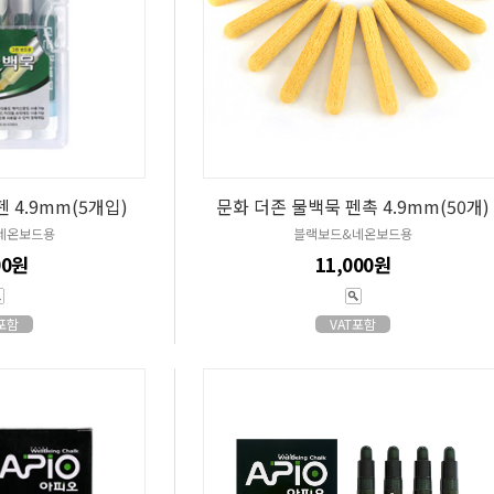
 4.9mm(5개입)
문화 더존 물백묵 펜촉 4.9mm(50개)
네온보드용
블랙보드&네온보드용
00원
11,000원
T포함
VAT포함