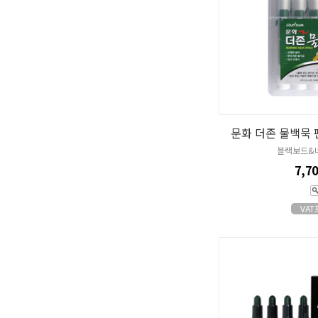
문화 더존 물백묵 펜
블랙보드&
7,7
VA