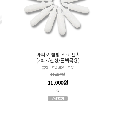
아피오 웰빙 초크 펜촉
(50개/신형/물백묵용)
블랙보드&네온보드용
11,250원
11,000원
VAT포함