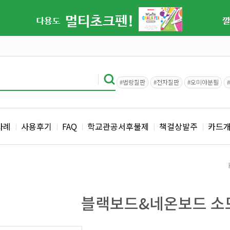
#법랑칠판
#전자칠판
#오미야분필
사례
사용후기
FAQ
학교관공서후불제
책걸상발주
카드
블랙보드&네온보드 소