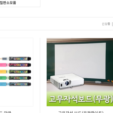
칠판소모품
|
신상품
드 마카
고무자석 보드(무광화이트)