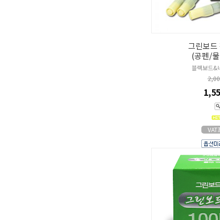
그린보드 
(공펜/
블랙보드&
2,0
1,5
VA