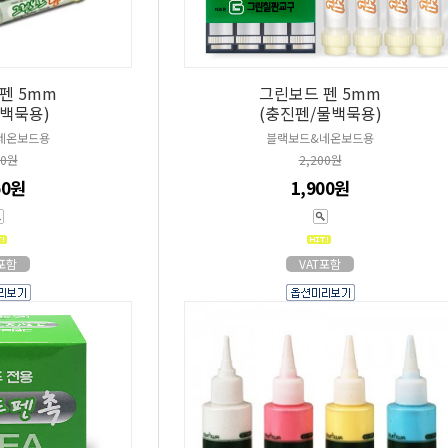
펜 5mm
그린보드 펜 5mm
물백묵용)
(충진펜/물백묵용)
네온보드용
블랙보드&네온보드용
00원
2,200원
50원
1,900원
T포함
VAT포함