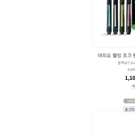
아피오 웰빙 초크 
블랙보드&
2,0
1,1
VA