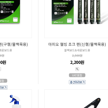
펜(구형/물백묵용)
아피오 웰빙 초크 펜(신형/물백묵용)
네온보드용
블랙보드&네온보드용
00원
2,500원
00원
2,200원
VAT포함
T포함