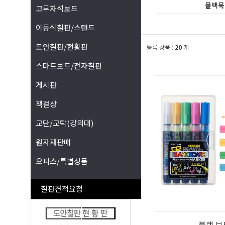
물백묵
고무자석보드
이동식칠판/스탠드
도안칠판/현황판
등록 상품 :
20
개
스마트보드/전자칠판
게시판
책걸상
교단/교탁(강의대)
원자재판매
오피스/특별상품
칠판견적요청
블랙 보