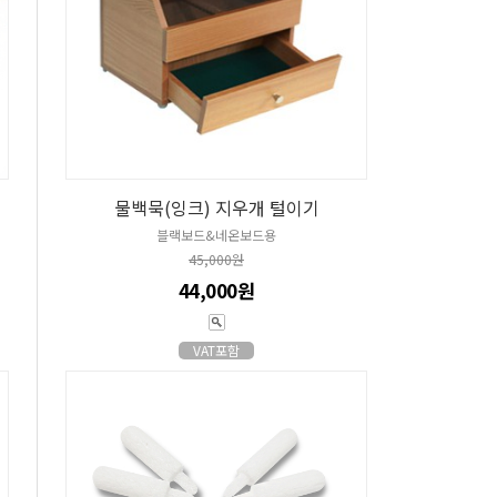
물백묵(잉크) 지우개 털이기
블랙보드&네온보드용
45,000원
44,000원
VAT포함