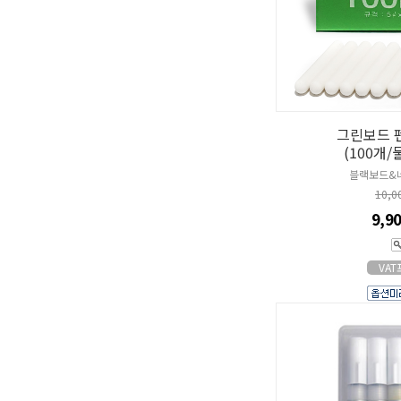
그린보드 
(100개
블랙보드&
10,0
9,9
VA