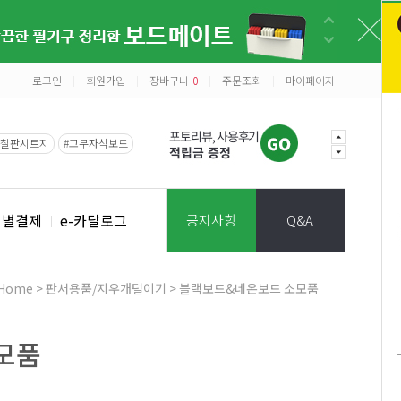
로그인
회원가입
장바구니
0
주문조회
마이페이지
|
|
|
|
#칠판시트지
#고무자석보드
개별결제
e-카달로그
공지사항
Q&A
Home
>
판서용품/지우개털이기
>
블랙보드&네온보드 소모품
모품