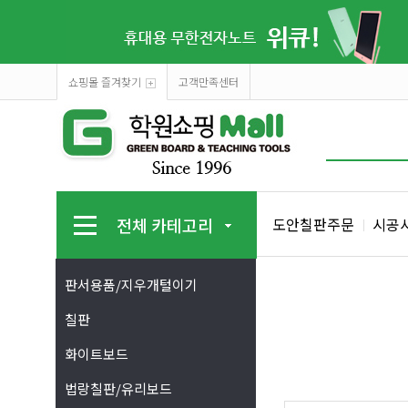
쇼핑몰 즐겨찾기
고객만족센터
전체 카테고리
도안칠판주문
시공
판서용품/지우개털이기
칠판
화이트보드
법랑칠판/유리보드