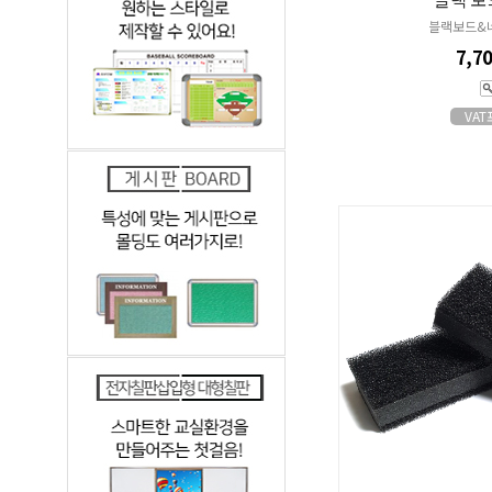
블랙보드&
7,7
VA