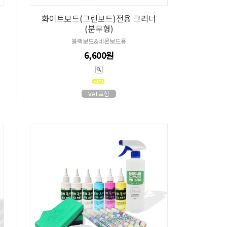
화이트보드(그린보드)전용 크리너
(분무형)
블랙보드&네온보드용
6,600원
VAT포함