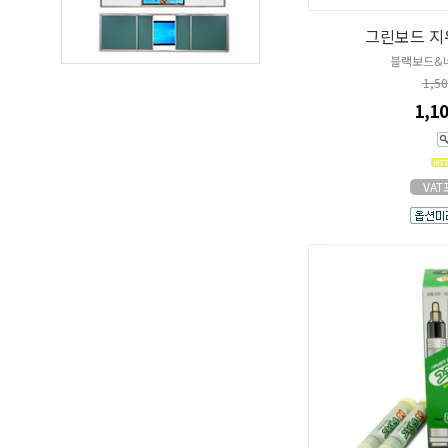
그린보드 지
블랙보드&
1,5
1,1
VA