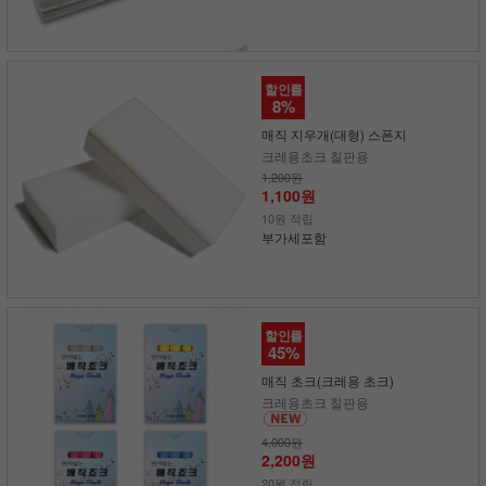
할인률
8%
매직 지우개(대형) 스폰지
크레용초크 칠판용
1,200원
1,100원
10원 적립
부가세포함
할인률
45%
매직 초크(크레용 초크)
크레용초크 칠판용
4,000원
2,200원
20원 적립