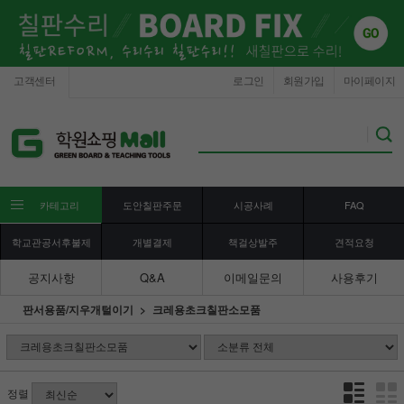
고객센터
로그인
회원가입
마이페이지
카테고리
도안칠판주문
시공사례
FAQ
학교관공서후불제
개별결제
책걸상발주
견적요청
공지사항
Q&A
이메일문의
사용후기
판서용품/지우개털이기
크레용초크칠판소모품
정렬