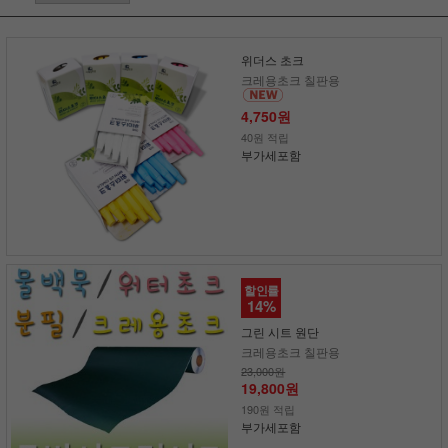
위더스 초크
크레용초크 칠판용
4,750원
40원 적립
부가세포함
할인률
14%
그린 시트 원단
크레용초크 칠판용
23,000원
19,800원
190원 적립
부가세포함