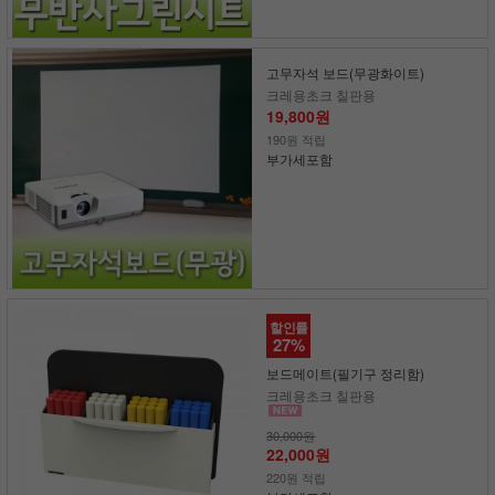
고무자석 보드(무광화이트)
크레용초크 칠판용
19,800원
190원 적립
부가세포함
할인률
27%
보드메이트(필기구 정리함)
크레용초크 칠판용
30,000원
22,000원
220원 적립