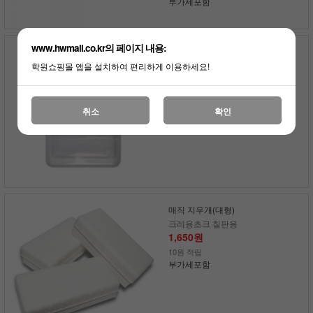
부가세포함
www.hwmall.co.kr의 페이지 내용:
초크 홀더 케이스
크레용초크 칠판용
학원쇼핑몰 앱을 설치하여 편리하게 이용하세요!
3,300원
30원 적립
부가세포함
취소
확인
매직 지우개(대형)
크레용초크 칠판용
1,650원
10원 적립
부가세포함